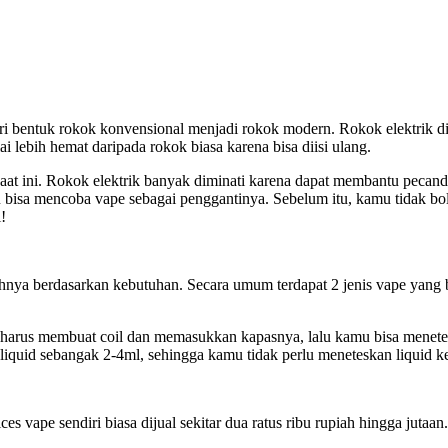
dari bentuk rokok konvensional menjadi rokok modern. Rokok elektrik d
i lebih hemat daripada rokok biasa karena bisa diisi ulang.
al saat ini. Rokok elektrik banyak diminati karena dapat membantu pec
mu bisa mencoba vape sebagai penggantinya. Sebelum itu, kamu tidak 
!
lihnya berdasarkan kebutuhan. Secara umum terdapat 2 jenis vape yan
us membuat coil dan memasukkan kapasnya, lalu kamu bisa menetesk
uid sebangak 2-4ml, sehingga kamu tidak perlu meneteskan liquid 
ces vape sendiri biasa dijual sekitar dua ratus ribu rupiah hingga jut